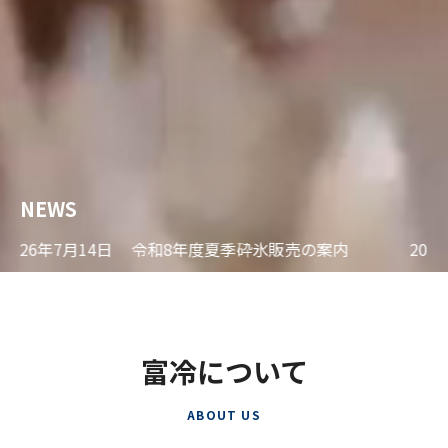
NEWS
2026年6月13日
砕氷の販売 両替機設置について
2
富冷について
ABOUT US